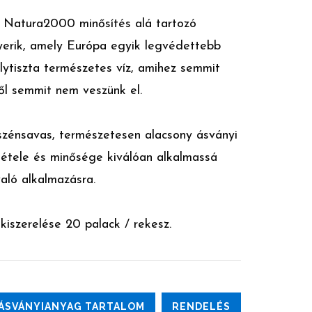
a Natura2000 minősítés alá tartozó
yerik, amely Európa egyik legvédettebb
álytiszta természetes víz, amihez semmit
l semmit nem veszünk el.
szénsavas, természetesen alacsony ásványi
étele és minősége kiválóan alkalmassá
aló alkalmazásra.
 kiszerelése 20 palack / rekesz.
ÁSVÁNYIANYAG TARTALOM
RENDELÉS