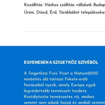
Kiszállítás: Házhoz szállítás vállalunk Bu
Üröm, Diósd, Érd, Törökbálint településeke
EGYENESEN A SZIGETKÖZ SZÍVÉBŐL
A Szigetközi Friss Vizet a Natura2000
minősítés alá tartozó Fekete-erdő
forrásaiból nyerik, amely Európa egyik
legvédettebb természeti területe.
Kristálytiszta természetes víz, amihez
semmit nem adunk hozzá és amiből semmit