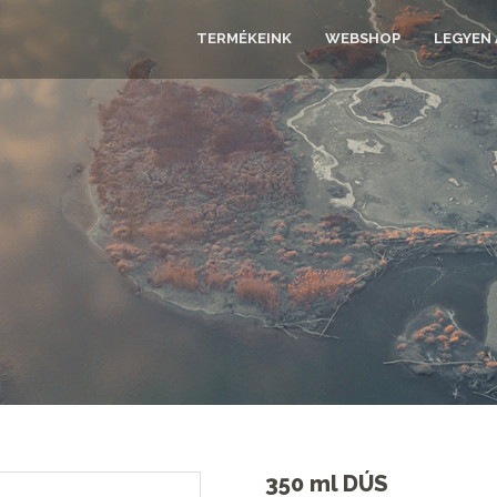
TERMÉKEINK
WEBSHOP
LEGYEN
350
ml
DÚS