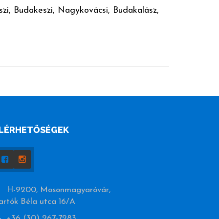
eszi, Budakeszi, Nagykovácsi, Budakalász,
LÉRHETŐSÉGEK
H-9200, Mosonmagyaróvár,
artók Béla utca 16/A
+36 (30) 267-7283