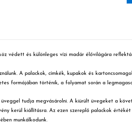
z védett és különleges vízi madár élővilágára reflektá
ználunk. A palackok, címkék, kupakok és kartoncsomago
etes formájában történik, a folyamat során a legmagasa
üveggel tudja megvásárolni. A kiürült üvegeket a követ
vény kerül kiállításra. Az ezen szereplő palackok értékét
yében munkálkodunk.