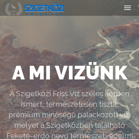
Toggl
navig
A MI VIZÜNK
A Szigetközi Friss Víz széles körben
ismert, természetesen tiszta,
prémium minőségű palackozott víz,
melyet a Szigetközben található
Fekete-erdő nevű természetvédelmi